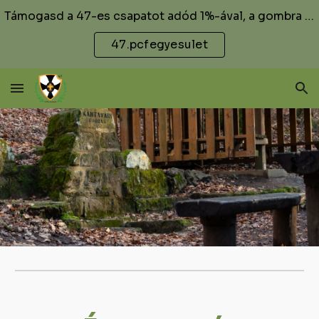
Támogasd a 47-es csapatot adód 1%-ával, a gombra kattintva találsz további információkat.
Skip to main content
Skip to navigation
47.pcfegyesulet